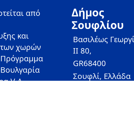
Δήμος
τείται από
Σουφλίου
υξης και
Βασιλέως Γεωργ
 των χωρών
II 80,
ο Πρόγραμμα
GR68400
-Βουλγαρία
Σουφλί, Ελλάδα
eg V-A.
www.soufli.gr
ι
οικονομική
κής Ένωσης.