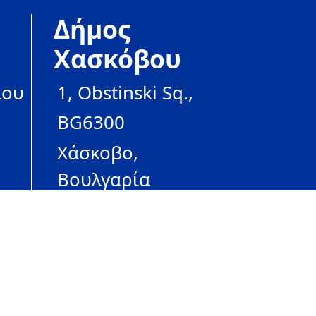
Δήμος
Χασκόβου
ίου
1, Obstinski Sq.,
BG6300
Χάσκοβο,
Βουλγαρία
www.old.haskovo.bg