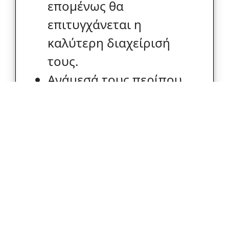
επομένως θα
επιτυγχάνεται η
καλύτερη διαχείρισή
τους.
Ανάμεσά τους περίπου
40.000 εκτάρια στην
Ελλάδα και 10.000
εκτάρια στη Βουλγαρία
είναι περιοχές Natura
2000.
Επιπλέον, περίπου
100.000 άτομα στην
Ελλάδα και τη Βουλγαρία