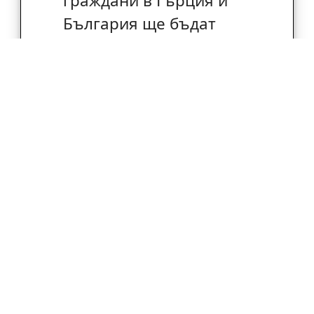
граждани в Гърция и
България ще бъдат
информирани за
необходимостта и
начините за опазване на
околната среда и
биологичното
разнообразие.
Крайният резултат от
проекта FIRE DETECTION е
разпространението на
придобитите знания и
увеличаването на
възможностите за