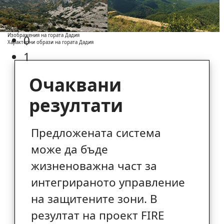
Изображения на гората Дадия
0
Характерни образи на гората Дадия
1
Очаквани
резултати
Предложената система
може да бъде
жизненоважна част за
интегрираното управление
на защитените зони. В
резултат на проект FIRE