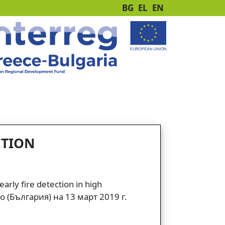
BG
EL
EN
CTION
rly fire detection in high
о (България) на 13 март 2019 г.