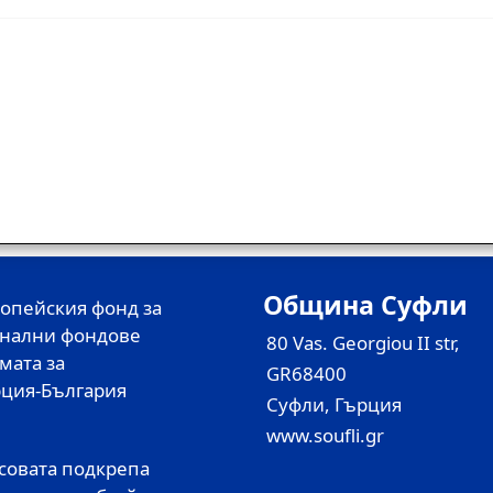
Община Суфли
ропейския фонд за
онални фондове
80 Vas. Georgiou II str,
мата за
GR68400
ърция-България
Суфли, Гърция
www.soufli.gr
нсовата подкрепа