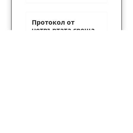
Протокол от
четвъртата среща
по проекта FIRE
DETECTION
13 Март 2019
Четвъртата
среща по
проекта
(WP1) "